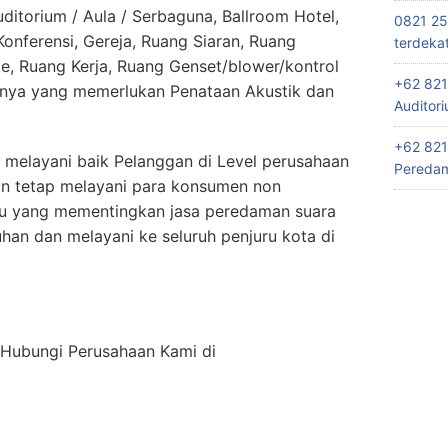
itorium / Aula / Serbaguna, Ballroom Hotel,
0821 25
nferensi, Gereja, Ruang Siaran, Ruang
terdeka
e, Ruang Kerja, Ruang Genset/blower/kontrol
+62 821
nnya yang memerlukan Penataan Akustik dan
Auditor
+62 821
 melayani baik Pelanggan di Level perusahaan
Peredam
un tetap melayani para konsumen non
du yang mementingkan jasa peredaman suara
an dan melayani ke seluruh penjuru kota di
n Hubungi Perusahaan Kami di