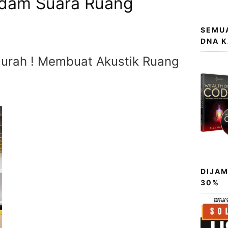
edam Suara Ruang
SEMUA
DNA 
urah ! Membuat Akustik Ruang
DIJAM
30%