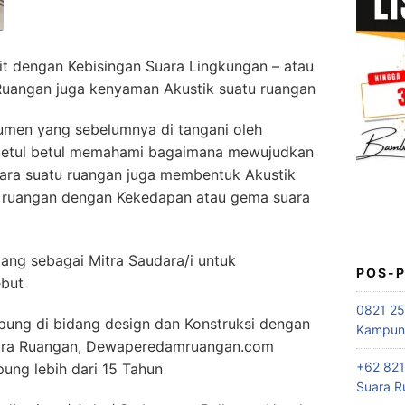
t dengan Kebisingan Suara Lingkungan – atau
Ruangan juga kenyaman Akustik suatu ruangan
umen yang sebelumnya di tangani oleh
 betul betul memahami bagaimana mewujudkan
ara suatu ruangan juga membentuk Akustik
i ruangan dengan Kekedapan atau gema suara
g sebagai Mitra Saudara/i untuk
POS-
ebut
0821 25
ung di bidang design dan Konstruksi dengan
Kampung
uara Ruangan, Dewaperedamruangan.com
+62 821
pung lebih dari 15 Tahun
Suara R