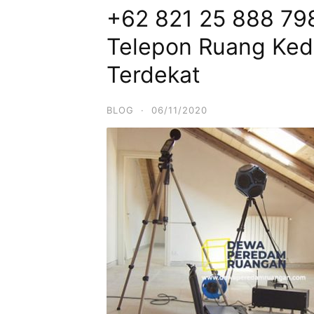
+62 821 25 888 798 
Telepon Ruang Ked
Terdekat
BLOG
·
06/11/2020