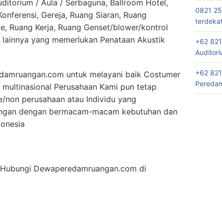
itorium / Aula / Serbaguna, Ballroom Hotel,
0821 25
nferensi, Gereja, Ruang Siaran, Ruang
terdeka
e, Ruang Kerja, Ruang Genset/blower/kontrol
lainnya yang memerlukan Penataan Akustik
+62 821
Auditor
+62 821
edamruangan.com untuk melayani baik Costumer
Peredam
 multinasional Perusahaan Kami pun tetap
/non perusahaan atau Individu yang
uangan dengan bermacam-macam kebutuhan dan
donesia
an Hubungi Dewaperedamruangan.com di