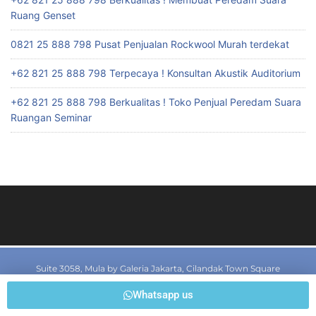
Ruang Genset
0821 25 888 798 Pusat Penjualan Rockwool Murah terdekat
+62 821 25 888 798 Terpecaya ! Konsultan Akustik Auditorium
+62 821 25 888 798 Berkualitas ! Toko Penjual Peredam Suara
Ruangan Seminar
Suite 3058, Mula by Galeria Jakarta, Cilandak Town Square
Jl T.B. Simatupang Kav I7, Rt 02/Rw 01, Cilandak Barat, Cilandak,
Whatsapp us
Jakarta Selatan, Jakarta 12430, Indonesia