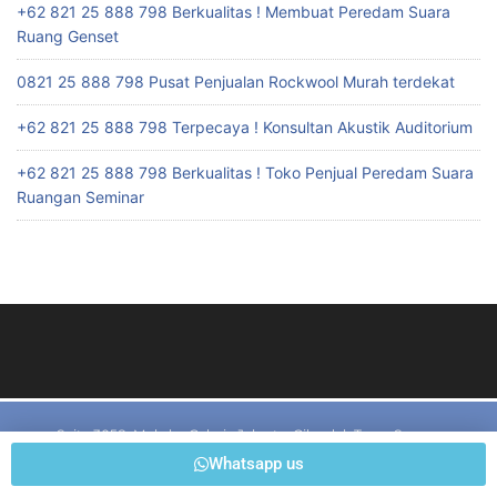
+62 821 25 888 798 Berkualitas ! Membuat Peredam Suara
Ruang Genset
0821 25 888 798 Pusat Penjualan Rockwool Murah terdekat
+62 821 25 888 798 Terpecaya ! Konsultan Akustik Auditorium
+62 821 25 888 798 Berkualitas ! Toko Penjual Peredam Suara
Ruangan Seminar
Suite 3058, Mula by Galeria Jakarta, Cilandak Town Square
Whatsapp us
Jl T.B. Simatupang Kav I7, Rt 02/Rw 01, Cilandak Barat, Cilandak,
Jakarta Selatan, Jakarta 12430, Indonesia