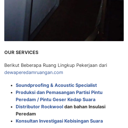
OUR SERVICES
Berikut Beberapa Ruang Lingkup Pekerjaan dari
dewaperedamruangan.com
Soundproofing & Acoustic Specialist
Produksi dan Pemasangan Partisi Pintu
Peredam / Pintu Geser Kedap Suara
Distributor Rockwool
dan bahan Insulasi
Peredam
Konsultan Investigasi Kebisingan Suara