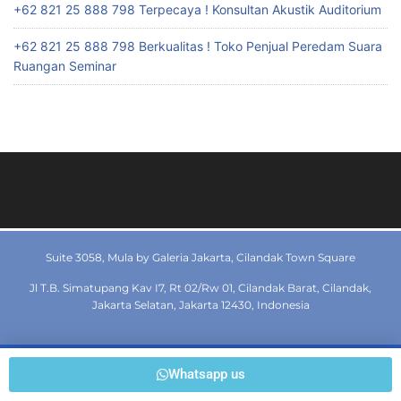
+62 821 25 888 798 Terpecaya ! Konsultan Akustik Auditorium
+62 821 25 888 798 Berkualitas ! Toko Penjual Peredam Suara
Ruangan Seminar
Suite 3058, Mula by Galeria Jakarta, Cilandak Town Square
Jl T.B. Simatupang Kav I7, Rt 02/Rw 01, Cilandak Barat, Cilandak,
Jakarta Selatan, Jakarta 12430, Indonesia
© 2019 dewaperedamruangan.com All rights reserved
Whatsapp us