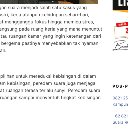
gan suara menjadi salah satu kasus yang
stri, kerja ataupun kehidupan sehari-hari,
t mengganggu fokus hingga memicu stres,
rlangsung pada ruang kerja yang mana menuntut
atau ruangan kamar yang ingin ketenangan dari
au bergema pastinya menyebabkan tak nyaman
an.
pilihan untuk mereduksi kebisingan di dalam
dam kebisingan, peredam suara juga menjaga
POS-
t ruangan terasa terlalu sunyi. Peredam suara
ruangan sampai menyentuh tingkat kebisingan
0821 25
Kampung
+62 821
Suara R