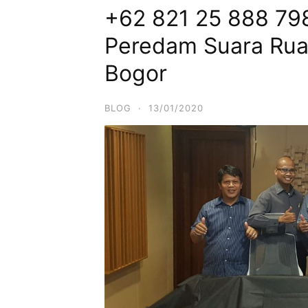
+62 821 25 888 79
Peredam Suara Rua
Bogor
BLOG
·
13/01/2020