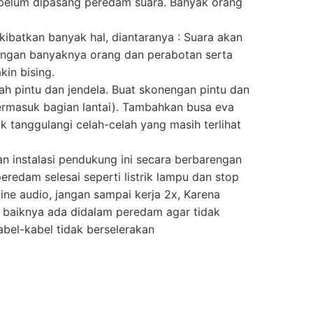
sebelum dipasang peredam suara. Banyak orang
kibatkan banyak hal, diantaranya : Suara akan
 dengan banyaknya orang dan perabotan serta
in bising.
lah pintu dan jendela. Buat skonengan pintu dan
(termasuk bagian lantai). Tambahkan busa eva
uk tanggulangi celah-celah yang masih terlihat
n instalasi pendukung ini secara berbarengan
edam selesai seperti listrik lampu dan stop
 line audio, jangan sampai kerja 2x, Karena
itu baiknya ada didalam peredam agar tidak
kabel-kabel tidak berselerakan