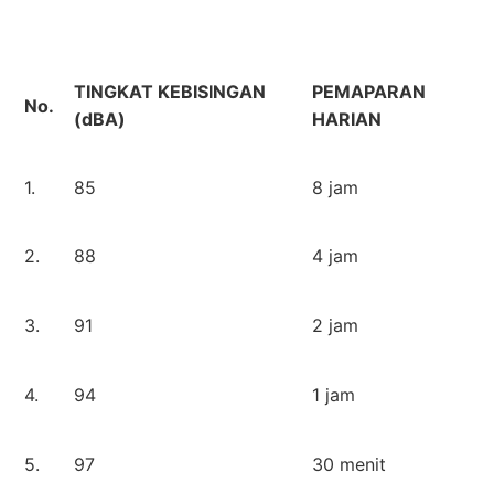
TINGKAT KEBISINGAN
PEMAPARAN
No.
(dBA)
HARIAN
1.
85
8 jam
2.
88
4 jam
3.
91
2 jam
4.
94
1 jam
5.
97
30 menit