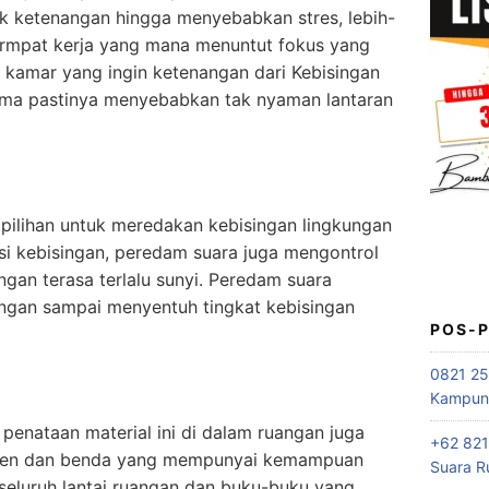
k ketenangan hingga menyebabkan stres, lebih-
 termpat kerja yang mana menuntut fokus yang
 kamar yang ingin ketenangan dari Kebisingan
ema pastinya menyebabkan tak nyaman lantaran
pilihan untuk meredakan kebisingan lingkungan
si kebisingan, peredam suara juga mengontrol
ngan terasa terlalu sunyi. Peredam suara
ngan sampai menyentuh tingkat kebisingan
POS-
0821 25
Kampung
penataan material ini di dalam ruangan juga
+62 821
amen dan benda yang mempunyai kemampuan
Suara R
seluruh lantai ruangan dan buku-buku yang