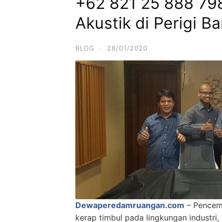
+62 821 25 888 798
Akustik di Perigi B
BLOG
·
28/01/2020
Dewaperedamruangan.com
– Pencema
kerap timbul pada lingkungan industri,