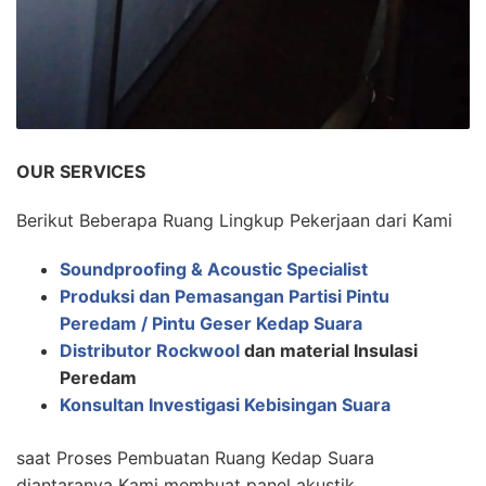
OUR SERVICES
Berikut Beberapa Ruang Lingkup Pekerjaan dari Kami
Soundproofing & Acoustic Specialist
Produksi dan Pemasangan Partisi Pintu
Peredam / Pintu Geser Kedap Suara
Distributor Rockwool
dan material Insulasi
Peredam
Konsultan Investigasi Kebisingan Suara
saat Proses Pembuatan Ruang Kedap Suara
diantaranya Kami membuat panel akustik