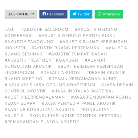
BAGIKAN INI
Facebook
Twitter
WhatsApp
TAG:
#AKUSTIK BALLROOM
#AKUSTIK GEDUNG
KONFERENSI
#AKUSTIK GEDUNG PERTUNJUKAN
#AKUSTIK PANGGUNG
#AKUSTIK RUANG KEBISINGAN
INDUSTRI
#AKUSTIK RUANG PERTEMUAN
#AKUSTIK
RUANG SEMINAR
#AKUSTIK TEMPAT IBADAH
#AKUSTIK TREATMENT RUANGAN
#ALAMAT
KONSULTAN AKUSTIK
#BUAT PEREDAM KEBISINGAN
LINGKUNGAN
#DESAIN AKUSTIK
#DESAIN AKUSTIK
RUANG MEETING
#DESAIN KENYAMANAN AUDIO
#INSULASI SUARA GEDUNG KONFERENSI
#JASA DESAIN
KONTROL AKUSTIK
#JASA INSTALASI MATERIAL
AKUSTIK BERPENGALAMAN
#JASA PEMBUATAN RUANG
KEDAP SUARA
#JASA PENYEDIA PANEL AKUSTIK
#KANTOR KONSULTAN AKUSTIK
#KONSULTAN
AKUSTIK
#KONSULTASI NOISE CONTROL RESTORAN
#PEMASANGAN PLAFON AKUSTIK