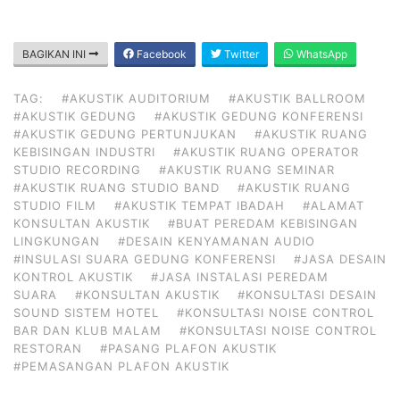
BAGIKAN INI
Facebook
Twitter
WhatsApp
TAG:
#AKUSTIK AUDITORIUM
#AKUSTIK BALLROOM
#AKUSTIK GEDUNG
#AKUSTIK GEDUNG KONFERENSI
#AKUSTIK GEDUNG PERTUNJUKAN
#AKUSTIK RUANG
KEBISINGAN INDUSTRI
#AKUSTIK RUANG OPERATOR
STUDIO RECORDING
#AKUSTIK RUANG SEMINAR
#AKUSTIK RUANG STUDIO BAND
#AKUSTIK RUANG
STUDIO FILM
#AKUSTIK TEMPAT IBADAH
#ALAMAT
KONSULTAN AKUSTIK
#BUAT PEREDAM KEBISINGAN
LINGKUNGAN
#DESAIN KENYAMANAN AUDIO
#INSULASI SUARA GEDUNG KONFERENSI
#JASA DESAIN
KONTROL AKUSTIK
#JASA INSTALASI PEREDAM
SUARA
#KONSULTAN AKUSTIK
#KONSULTASI DESAIN
SOUND SISTEM HOTEL
#KONSULTASI NOISE CONTROL
BAR DAN KLUB MALAM
#KONSULTASI NOISE CONTROL
RESTORAN
#PASANG PLAFON AKUSTIK
#PEMASANGAN PLAFON AKUSTIK