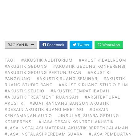
BAGIKAN INI
Facebook
Twitter
WhatsApp
TAG:
#AKUSTIK AUDITORIUM
#AKUSTIK BALLROOM
#AKUSTIK GEDUNG
#AKUSTIK GEDUNG KONFERENSI
#AKUSTIK GEDUNG PERTUNJUKAN
#AKUSTIK
PANGGUNG
#AKUSTIK RUANG SEMINAR
#AKUSTIK
RUANG STUDIO BAND
#AKUSTIK RUANG STUDIO FILM
#AKUSTIK STUDIO
#AKUSTIK TEMPAT IBADAH
#AKUSTIK TREATMENT RUANGAN
#ARSITEKTURAL
AKUSTIK
#BUAT RANCANG BANGUN AKUSTIK
#DESAIN AKUSTIK RUANG MEETING
#DESAIN
KENYAMANAN AUDIO
#INSULASI SUARA GEDUNG
KONFERENSI
#JASA DESAIN KONTROL AKUSTIK
#JASA INSTALASI MATERIAL AKUSTIK BERPENGALAMAN
#JASA INSTALASI PEREDAM SUARA
#JASA PEMBUATAN