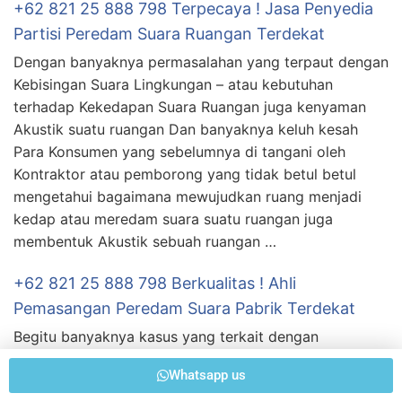
+62 821 25 888 798 Terpecaya ! Jasa Penyedia
Partisi Peredam Suara Ruangan Terdekat
Dengan banyaknya permasalahan yang terpaut dengan
Kebisingan Suara Lingkungan – atau kebutuhan
terhadap Kekedapan Suara Ruangan juga kenyaman
Akustik suatu ruangan Dan banyaknya keluh kesah
Para Konsumen yang sebelumnya di tangani oleh
Kontraktor atau pemborong yang tidak betul betul
mengetahui bagaimana mewujudkan ruang menjadi
kedap atau meredam suara suatu ruangan juga
membentuk Akustik sebuah ruangan …
+62 821 25 888 798 Berkualitas ! Ahli
Pemasangan Peredam Suara Pabrik Terdekat
Begitu banyaknya kasus yang terkait dengan
Kebisingan Suara Lingkungan – atau keperluan
Whatsapp us
terhadap Kekedapan Suara Ruangan juga kenyaman