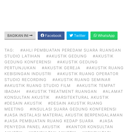
BAGIKAN INI
Facebook
Twitter
WhatsApp
TAG:
#AHLI PEMBUATAN PEREDAM SUARA RUANGAN
STUDIO LATIHAN
#AKUSTIK GEDUNG
#AKUSTIK
GEDUNG KONFERENSI
#AKUSTIK GEDUNG
PERTUNJUKAN
#AKUSTIK GEREJA
#AKUSTIK RUANG
KEBISINGAN INDUSTRI
#AKUSTIK RUANG OPERATOR
STUDIO RECORDING
#AKUSTIK RUANG SEMINAR
#AKUSTIK RUANG STUDIO FILM
#AKUSTIK TEMPAT
IBADAH
#AKUSTIK TREATMENT RUANGAN
#ALAMAT
KONSULTAN AKUSTIK
#ARSITEKTURAL AKUSTIK
#DESAIN AKUSTIK
#DESAIN AKUSTIK RUANG
MEETING
#INSULASI SUARA GEDUNG KONFERENSI
#JASA INSTALASI MATERIAL AKUSTIK BERPENGALAMAN
#JASA PEMBUATAN RUANG KEDAP SUARA
#JASA
PENYEDIA PANEL AKUSTIK
#KANTOR KONSULTAN