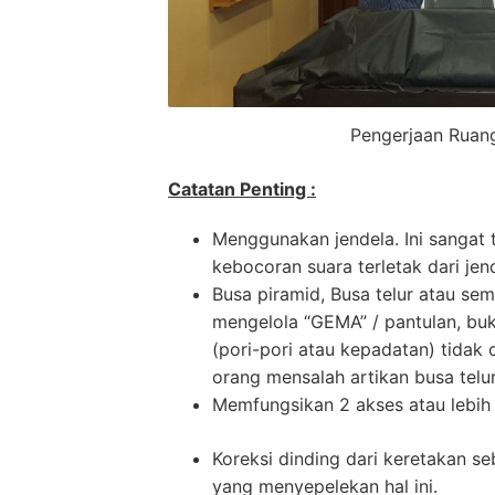
Pengerjaan Ruang
Catatan Penting :
Menggunakan jendela. Ini sangat 
kebocoran suara terletak dari jen
Busa piramid, Busa telur atau se
mengelola “GEMA” / pantulan, bu
(pori-pori atau kepadatan) tidak 
orang mensalah artikan busa telu
Memfungsikan 2 akses atau lebih p
Koreksi dinding dari keretakan 
yang menyepelekan hal ini.