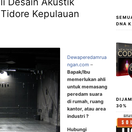
i Desain Akustik
 Tidore Kepulauan
SEMUA
DNA 
Dewaperedamrua
ngan.com
–
Bapak/Ibu
memerlukan ahli
untuk memasang
peredam suara
DIJAM
di rumah, ruang
30%
kantor, atau area
industri ?
Hubungi