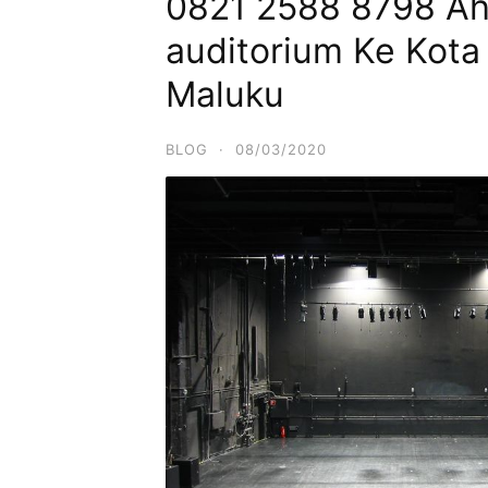
0821 2588 8798 Ahl
auditorium Ke Kota
Maluku
BLOG
·
08/03/2020