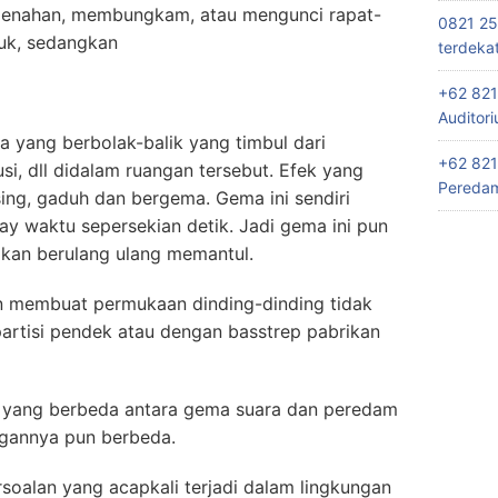
enahan, membungkam, atau mengunci rapat-
0821 25
suk, sedangkan
terdeka
+62 821
Auditor
 yang berbolak-balik yang timbul dari
+62 821
i, dll didalam ruangan tersebut. Efek yang
Peredam
sing, gaduh dan bergema. Gema ini sendiri
y waktu sepersekian detik. Jadi gema ini pun
akan berulang ulang memantul.
 membuat permukaan dinding-dinding tidak
partisi pendek atau dengan basstrep pabrikan
k yang berbeda antara gema suara dan peredam
ngannya pun berbeda.
soalan yang acapkali terjadi dalam lingkungan