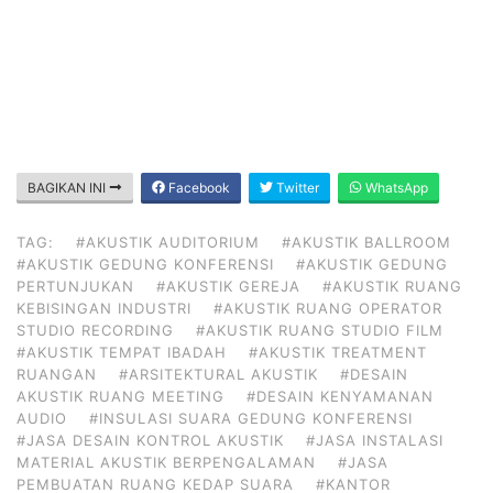
BAGIKAN INI
Facebook
Twitter
WhatsApp
TAG:
#AKUSTIK AUDITORIUM
#AKUSTIK BALLROOM
#AKUSTIK GEDUNG KONFERENSI
#AKUSTIK GEDUNG
PERTUNJUKAN
#AKUSTIK GEREJA
#AKUSTIK RUANG
KEBISINGAN INDUSTRI
#AKUSTIK RUANG OPERATOR
STUDIO RECORDING
#AKUSTIK RUANG STUDIO FILM
#AKUSTIK TEMPAT IBADAH
#AKUSTIK TREATMENT
RUANGAN
#ARSITEKTURAL AKUSTIK
#DESAIN
AKUSTIK RUANG MEETING
#DESAIN KENYAMANAN
AUDIO
#INSULASI SUARA GEDUNG KONFERENSI
#JASA DESAIN KONTROL AKUSTIK
#JASA INSTALASI
MATERIAL AKUSTIK BERPENGALAMAN
#JASA
PEMBUATAN RUANG KEDAP SUARA
#KANTOR