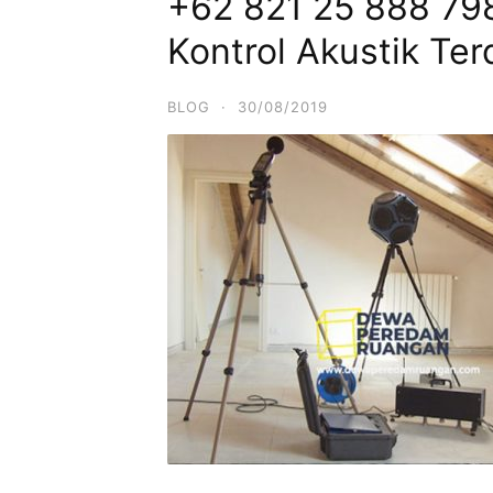
+62 821 25 888 79
Kontrol Akustik Ter
BLOG
·
30/08/2019