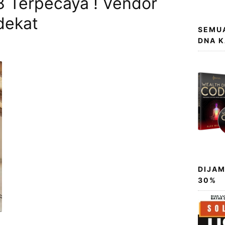
8 Terpecaya ! Vendor
dekat
SEMUA
DNA 
DIJAM
30%