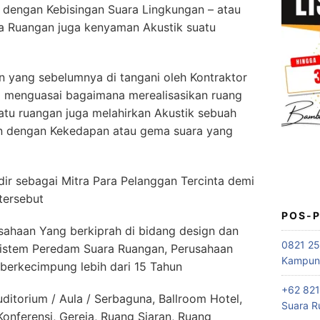
dengan Kebisingan Suara Lingkungan – atau
a Ruangan juga kenyaman Akustik suatu
 yang sebelumnya di tangani oleh Kontraktor
l menguasai bagaimana merealisasikan ruang
tu ruangan juga melahirkan Akustik sebuah
an dengan Kekedapan atau gema suara yang
 sebagai Mitra Para Pelanggan Tercinta demi
tersebut
POS-
haan Yang berkiprah di bidang design dan
0821 25
 sistem Peredam Suara Ruangan, Perusahaan
Kampung
berkecimpung lebih dari 15 Tahun
+62 821
itorium / Aula / Serbaguna, Ballroom Hotel,
Suara R
nferensi, Gereja, Ruang Siaran, Ruang