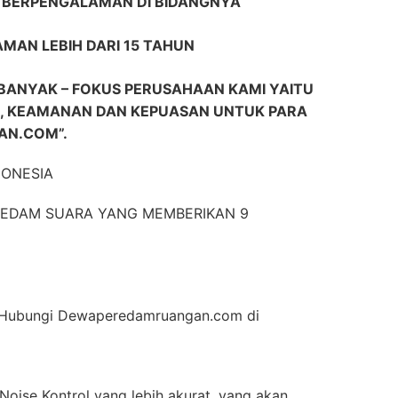
R BERPENGALAMAN DI BIDANGNYA
AMAN LEBIH DARI 15 TAHUN
BANYAK – FOKUS PERUSAHAAN KAMI YAITU
 KEAMANAN DAN KEPUASAN UNTUK PARA
N.COM”.
DONESIA
EREDAM SUARA YANG MEMBERIKAN 9
an Hubungi Dewaperedamruangan.com di
Noise Kontrol yang lebih akurat, yang akan