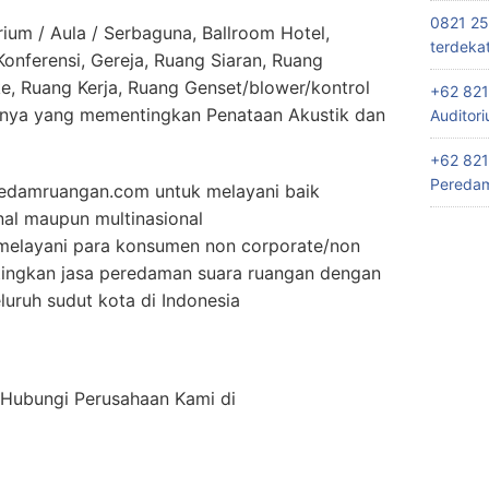
0821 25
ium / Aula / Serbaguna, Ballroom Hotel,
terdeka
nferensi, Gereja, Ruang Siaran, Ruang
e, Ruang Kerja, Ruang Genset/blower/kontrol
+62 821
nnya yang mementingkan Penataan Akustik dan
Auditor
+62 821
Peredam
edamruangan.com untuk melayani baik
nal maupun multinasional
elayani para konsumen non corporate/non
tingkan jasa peredaman suara ruangan dengan
uruh sudut kota di Indonesia
n Hubungi Perusahaan Kami di