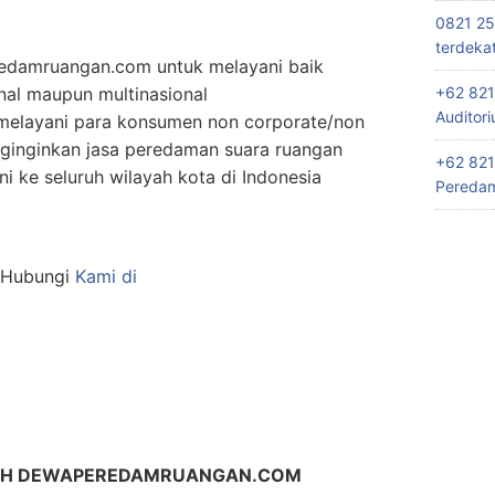
0821 25
terdeka
edamruangan.com untuk melayani baik
+62 821
nal maupun multinasional
Auditor
elayani para konsumen non corporate/non
ginginkan jasa peredaman suara ruangan
+62 821
 ke seluruh wilayah kota di Indonesia
Peredam
n Hubungi
Kami di
LIH DEWAPEREDAMRUANGAN.COM