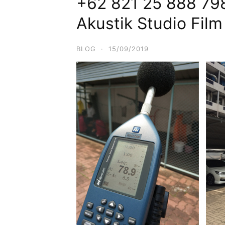
+62 821 25 888 798
Akustik Studio Film
BLOG
·
15/09/2019