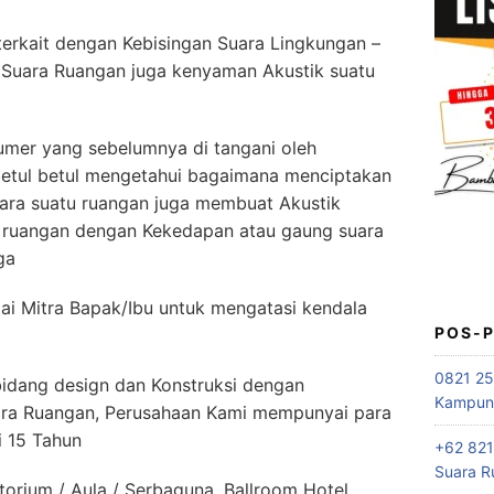
erkait dengan Kebisingan Suara Lingkungan –
 Suara Ruangan juga kenyaman Akustik suatu
mer yang sebelumnya di tangani oleh
betul betul mengetahui bagaimana menciptakan
ara suatu ruangan juga membuat Akustik
i ruangan dengan Kekedapan atau gaung suara
ga
i Mitra Bapak/Ibu untuk mengatasi kendala
POS-
0821 25
bidang design dan Konstruksi dengan
Kampung
uara Ruangan, Perusahaan Kami mempunyai para
i 15 Tahun
+62 821
Suara R
orium / Aula / Serbaguna, Ballroom Hotel,