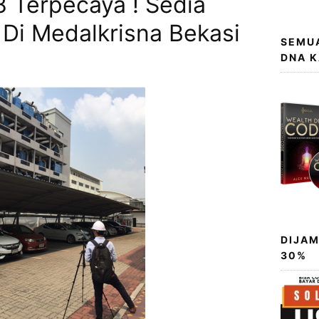
 Terpecaya ! Sedia
 Di Medalkrisna Bekasi
SEMUA
DNA 
DIJAM
30%