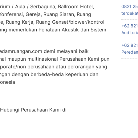
rium / Aula / Serbaguna, Ballroom Hotel,
0821 25
terdeka
nferensi, Gereja, Ruang Siaran, Ruang
e, Ruang Kerja, Ruang Genset/blower/kontrol
+62 821
ang memerlukan Penataan Akustik dan Sistem
Auditor
+62 821
edamruangan.com demi melayani baik
Peredam
onal maupun multinasional Perusahaan Kami pun
rporate/non perusahaan atau perorangan yang
ngan dengan berbeda-beda keperluan dan
donesia
n Hubungi Perusahaan Kami di