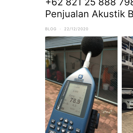
+62 821 25 888 798
Penjualan Akustik 
BLOG
·
22/12/2020