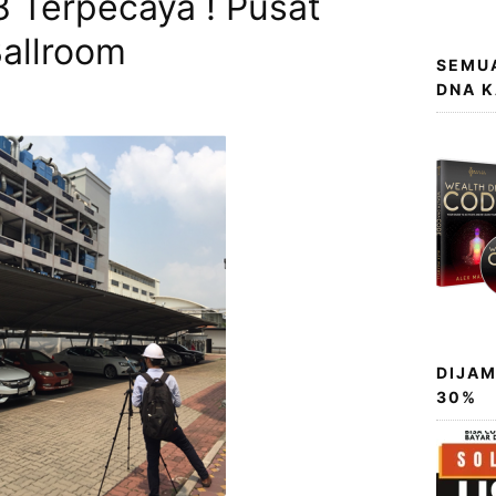
 Terpecaya ! Pusat
Ballroom
SEMUA
DNA 
DIJAM
30%