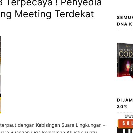
 Terpecaya ! Penyedia
ng Meeting Terdekat
SEMUA
DNA 
DIJAM
30%
terpaut dengan Kebisingan Suara Lingkungan –
uara Ruangan juga kenyaman Akustik suatu