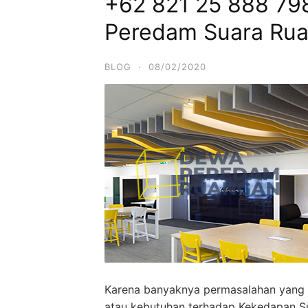
+62 821 25 888 798
Peredam Suara Rua
BLOG
·
08/02/2020
Karena banyaknya permasalahan yang 
atau kebutuhan terhadap Kekedapan S