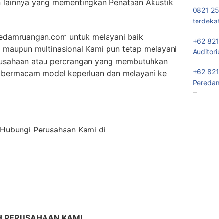
lainnya yang mementingkan Penataan Akustik
0821 25
terdeka
edamruangan.com untuk melayani baik
+62 821
l maupun multinasional Kami pun tetap melayani
Auditor
rusahaan atau perorangan yang membutuhkan
+62 821
 bermacam model keperluan dan melayani ke
Peredam
n Hubungi Perusahaan Kami di
H PERUSAHAAN KAMI