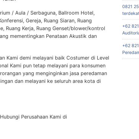
0821 25
rium / Aula / Serbaguna, Ballroom Hotel,
terdeka
nferensi, Gereja, Ruang Siaran, Ruang
+62 821
e, Ruang Kerja, Ruang Genset/blower/kontrol
Auditor
yang mementingkan Penataan Akustik dan
+62 821
Peredam
n Kami demi melayani baik Costumer di Level
onal Kami pun tetap melayani para konsumen
erorangan yang menginginkan jasa peredaman
ngan dan melayani ke seluruh area kota di
n Hubungi Perusahaan Kami di