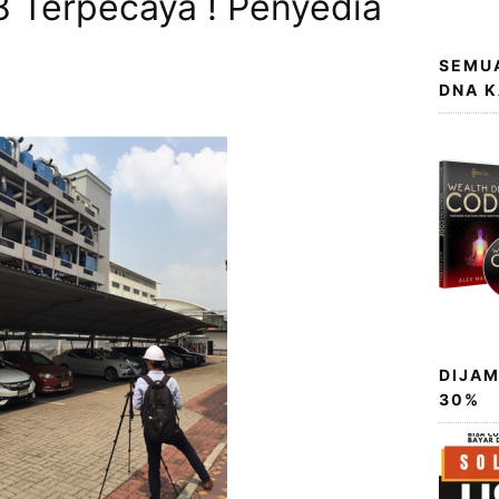
 Terpecaya ! Penyedia
SEMUA
DNA 
DIJAM
30%