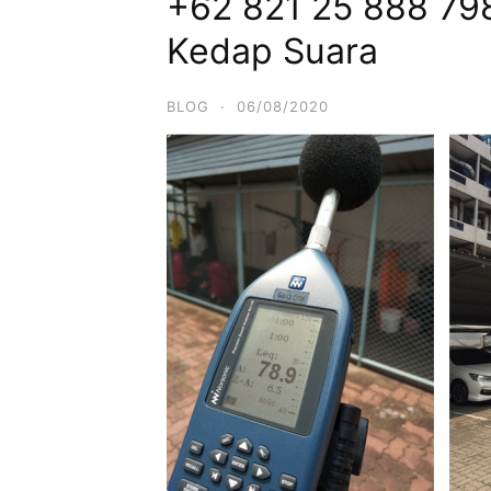
+62 821 25 888 798
Kedap Suara
BLOG
·
06/08/2020