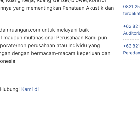
e, Ruang Kerja, Ruang Genset/blower/kontrol
0821 25
ainnya yang mementingkan Penataan Akustik dan
terdeka
+62 821
damruangan.com untuk melayani baik
Auditor
al maupun multinasional Perusahaan Kami pun
porate/non perusahaan atau Individu yang
+62 821
Peredam
angan dengan bermacam-macam keperluan dan
donesia
n Hubungi
Kami di