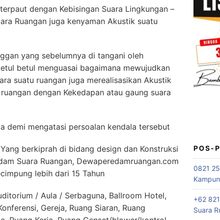
terpaut dengan Kebisingan Suara Lingkungan –
uara Ruangan juga kenyaman Akustik suatu
ggan yang sebelumnya di tangani oleh
betul betul menguasai bagaimana mewujudkan
ra suatu ruangan juga merealisasikan Akustik
i ruangan dengan Kekedapan atau gaung suara
a demi mengatasi persoalan kendala tersebut
POS-
ang berkiprah di bidang design dan Konstruksi
eredam Suara Ruangan, Dewaperedamruangan.com
0821 25
cimpung lebih dari 15 Tahun
Kampung
itorium / Aula / Serbaguna, Ballroom Hotel,
+62 821
nferensi, Gereja, Ruang Siaran, Ruang
Suara R