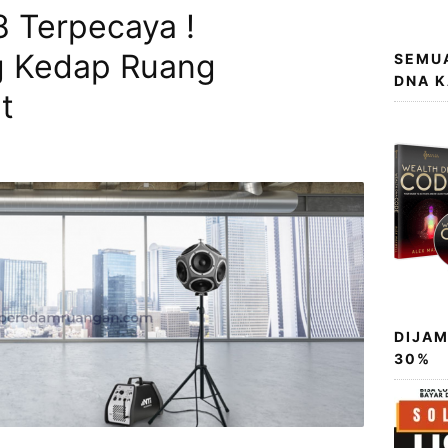
 Terpecaya !
 Kedap Ruang
SEMUA
DNA 
t
DIJAM
30%