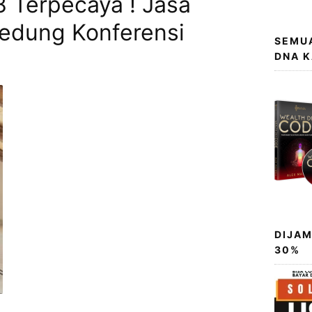
 Terpecaya ! Jasa
Gedung Konferensi
SEMUA
DNA 
DIJAM
30%