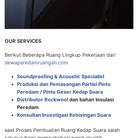
OUR SERVICES
Berikut Beberapa Ruang Lingkup Pekerjaan dari
dewaperedamruangan.com
Soundproofing & Acoustic Specialist
Produksi dan Pemasangan Partisi Pintu
Peredam / Pintu Geser Kedap Suara
Distributor Rockwool
dan bahan Insulasi
Peredam
Konsultan Investigasi Kebisingan Suara
saat Proses Pembuatan Ruang Kedap Suara salah
satunya Kami mempabrikasi panel akustik