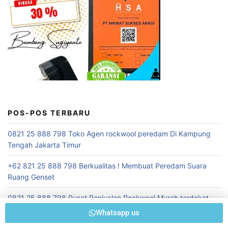
POS-POS TERBARU
0821 25 888 798 Toko Agen rockwool peredam Di Kampung
Tengah Jakarta Timur
+62 821 25 888 798 Berkualitas ! Membuat Peredam Suara
Ruang Genset
0821 25 888 798 Pusat Penjualan Rockwool Murah terdekat
Whatsapp us
+62 821 25 888 798 Terpecaya ! Konsultan Akustik Auditorium