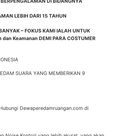
R BERPENGALAMAN DI BIDANGNYA
AMAN LEBIH DARI 15 TAHUN
BANYAK – FOKUS KAMI IALAH UNTUK
n dan Keamanan DEMI PARA COSTUMER
DONESIA
EREDAM SUARA YANG MEMBERIKAN 9
an Hubungi Dewaperedamruangan.com di
n Noise Kontrol yang lebih akurat, yang akan