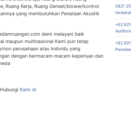
e, Ruang Kerja, Ruang Genset/blower/kontrol
0821 25
terdeka
lainnya yang membutuhkan Penataan Akustik
+62 821
Auditor
edamruangan.com demi melayani baik
al maupun multinasional Kami pun tetap
+62 821
/non perusahaan atau Individu yang
Peredam
angan dengan bermacam-macam keperluan dan
nesia
n Hubungi
Kami di