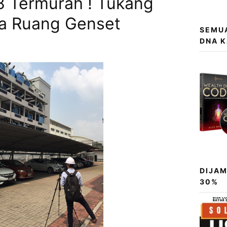
8 Termurah ! Tukang
a Ruang Genset
SEMUA
DNA 
DIJAM
30%