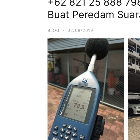
+62 821 25 888 79
Buat Peredam Suar
BLOG
·
02/08/2019