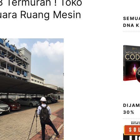
 Termurah ! Toko
uara Ruang Mesin
SEMUA
DNA 
DIJAM
30%