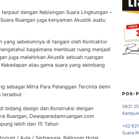
terpaut dengan Kebisingan Suara Lingkungan –
 Suara Ruangan juga kenyaman Akustik suatu
 yang sebelumnya di tangani oleh Kontraktor
 mengetahui bagaimana membuat ruang menjadi
an juga melahirkan Akustik sebuah ruangan
n Kekedapan atau gema suara yang seimbang
sebagai Mitra Para Pelanggan Tercinta demi
POS-
 tersebut
0821 25
di bidang design dan Konstruksi dengan
Kampung
uara Ruangan, Dewaperedamruangan.com
mpung lebih dari 15 Tahun
+62 821
Suara R
orium / Aula / Serbaguna, Ballroom Hotel,