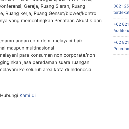
nferensi, Gereja, Ruang Siaran, Ruang
0821 25
terdeka
e, Ruang Kerja, Ruang Genset/blower/kontrol
nnya yang mementingkan Penataan Akustik dan
+62 821
Auditor
edamruangan.com demi melayani baik
+62 821
nal maupun multinasional
Peredam
elayani para konsumen non corporate/non
ginginkan jasa peredaman suara ruangan
layani ke seluruh area kota di Indonesia
n Hubungi
Kami di