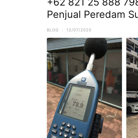
+62 821 25 888 798
Penjual Peredam S
BLOG
·
12/07/2020