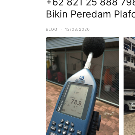
+62 821 25 888 79
Bikin Peredam Pla
BLOG
·
12/08/2020