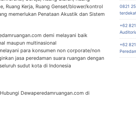
e, Ruang Kerja, Ruang Genset/blower/kontrol
0821 25
terdeka
ang memerlukan Penataan Akustik dan Sistem
+62 821
Auditor
edamruangan.com demi melayani baik
nal maupun multinasional
+62 821
elayani para konsumen non corporate/non
Peredam
ginkan jasa peredaman suara ruangan dengan
eluruh sudut kota di Indonesia
an Hubungi Dewaperedamruangan.com di