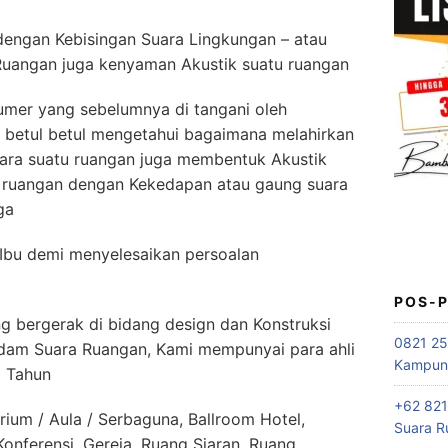
dengan Kebisingan Suara Lingkungan – atau
Ruangan juga kenyaman Akustik suatu ruangan
mer yang sebelumnya di tangani oleh
 betul betul mengetahui bagaimana melahirkan
ara suatu ruangan juga membentuk Akustik
i ruangan dengan Kekedapan atau gaung suara
ga
Ibu demi menyelesaikan persoalan
POS-
g bergerak di bidang design dan Konstruksi
0821 25
edam Suara Ruangan, Kami mempunyai para ahli
Kampung
5 Tahun
+62 821
rium / Aula / Serbaguna, Ballroom Hotel,
Suara R
nferensi, Gereja, Ruang Siaran, Ruang