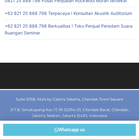
0821 25 888 798 Pusat Penjualan Rockwool Murah terdekat
+62 821 25 888 798 Terpecaya ! Konsultan Akustik Auditorium
+62 821 25 888 798 Berkualitas ! Toko Penjual Peredam Suara
Ruangan Seminar
Suite 3058, Mula by Galeria Jakarta, Cilandak Town Square
Jl T.B. Simatupang Kav I7, Rt 02/Rw 01, Cilandak Barat, Cilandak,
Jakarta Selatan, Jakarta 12430, Indonesia
Whatsapp us
© 2019 dewaperedamruangan.com All rights reserved