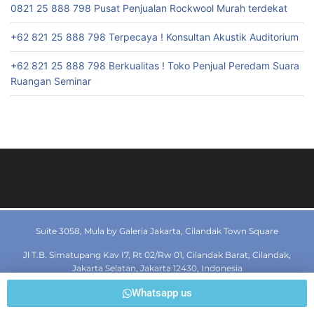
0821 25 888 798 Pusat Penjualan Rockwool Murah terdekat
+62 821 25 888 798 Terpecaya ! Konsultan Akustik Auditorium
+62 821 25 888 798 Berkualitas ! Toko Penjual Peredam Suara
Ruangan Seminar
Suite 3058, Mula by Galeria Jakarta, Cilandak Town Square
Jl T.B. Simatupang Kav I7, Rt 02/Rw 01, Cilandak Barat, Cilandak,
Jakarta Selatan, Jakarta 12430, Indonesia
Whatsapp us