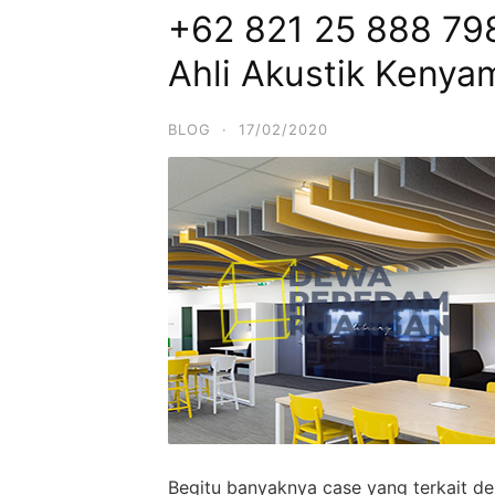
+62 821 25 888 798
Ahli Akustik Kenya
BLOG
·
17/02/2020
Begitu banyaknya case yang terkait d