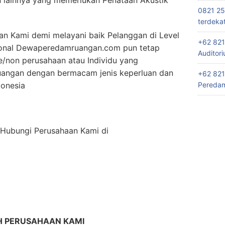
lainnya yang memerlukan Penataan Akustik
0821 25
terdeka
n Kami demi melayani baik Pelanggan di Level
+62 821
ional Dewaperedamruangan.com pun tetap
Auditor
/non perusahaan atau Individu yang
angan dengan bermacam jenis keperluan dan
+62 821
donesia
Peredam
n Hubungi Perusahaan Kami di
H PERUSAHAAN KAMI