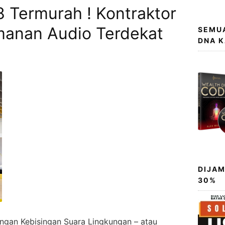
 Termurah ! Kontraktor
manan Audio Terdekat
SEMUA
DNA 
DIJAM
30%
engan Kebisingan Suara Lingkungan – atau