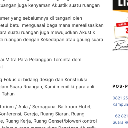
Ruangan juga kenyaman Akustik suatu ruangan
mer yang sebelumnya di tangani oleh
etul betul menguasai bagaimana merealisasikan
ara suatu ruangan juga mewujudkan Akustik
di ruangan dengan Kekedapan atau gaung suara
i Mitra Para Pelanggan Tercinta demi
ut
 Fokus di bidang design dan Konstruksi
dam Suara Ruangan, Kami memiliki para ahli
POS-
5 Tahun
0821 25
Kampung
orium / Aula / Serbaguna, Ballroom Hotel,
nferensi, Gereja, Ruang Siaran, Ruang
+62 821
e, Ruang Kerja, Ruang Genset/blower/kontrol
Suara R