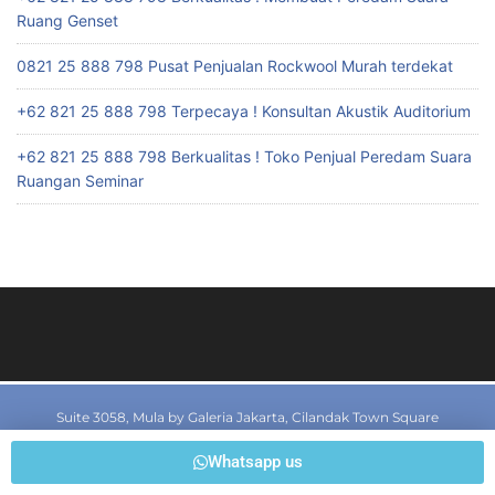
Ruang Genset
0821 25 888 798 Pusat Penjualan Rockwool Murah terdekat
+62 821 25 888 798 Terpecaya ! Konsultan Akustik Auditorium
+62 821 25 888 798 Berkualitas ! Toko Penjual Peredam Suara
Ruangan Seminar
Suite 3058, Mula by Galeria Jakarta, Cilandak Town Square
Jl T.B. Simatupang Kav I7, Rt 02/Rw 01, Cilandak Barat, Cilandak,
Whatsapp us
Jakarta Selatan, Jakarta 12430, Indonesia