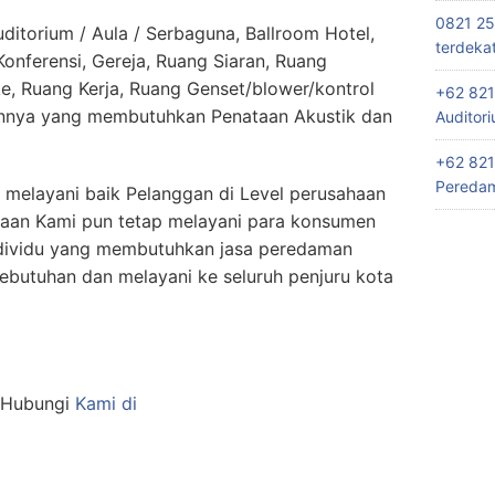
0821 25
itorium / Aula / Serbaguna, Ballroom Hotel,
terdeka
nferensi, Gereja, Ruang Siaran, Ruang
e, Ruang Kerja, Ruang Genset/blower/kontrol
+62 821
innya yang membutuhkan Penataan Akustik dan
Auditor
+62 821
Peredam
 melayani baik Pelanggan di Level perusahaan
haan Kami pun tetap melayani para konsumen
ndividu yang membutuhkan jasa peredaman
butuhan dan melayani ke seluruh penjuru kota
n Hubungi
Kami di