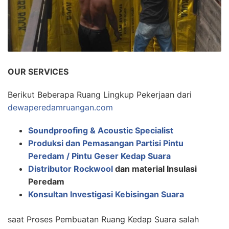
OUR SERVICES
Berikut Beberapa Ruang Lingkup Pekerjaan dari
dewaperedamruangan.com
Soundproofing & Acoustic Specialist
Produksi dan Pemasangan Partisi Pintu
Peredam / Pintu Geser Kedap Suara
Distributor Rockwool
dan material Insulasi
Peredam
Konsultan Investigasi Kebisingan Suara
saat Proses Pembuatan Ruang Kedap Suara salah