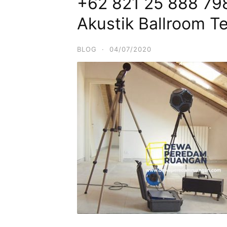
+62 821 25 888 79
Akustik Ballroom T
BLOG
·
04/07/2020