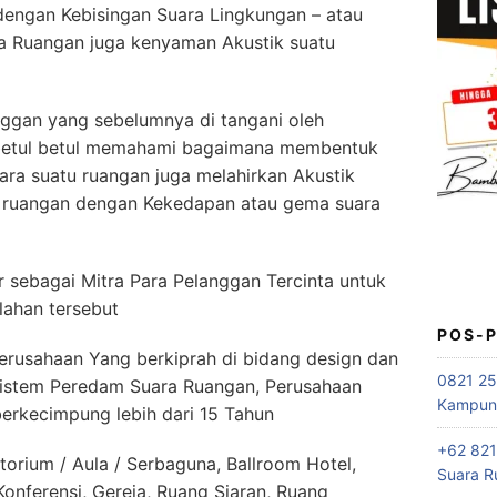
dengan Kebisingan Suara Lingkungan – atau
a Ruangan juga kenyaman Akustik suatu
ggan yang sebelumnya di tangani oleh
 betul betul memahami bagaimana membentuk
ra suatu ruangan juga melahirkan Akustik
i ruangan dengan Kekedapan atau gema suara
ebagai Mitra Para Pelanggan Tercinta untuk
ahan tersebut
POS-
sahaan Yang berkiprah di bidang design dan
0821 25
 sistem Peredam Suara Ruangan, Perusahaan
Kampung
erkecimpung lebih dari 15 Tahun
+62 821
orium / Aula / Serbaguna, Ballroom Hotel,
Suara R
nferensi, Gereja, Ruang Siaran, Ruang