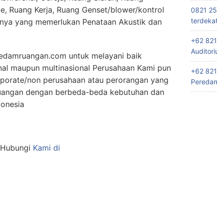
e, Ruang Kerja, Ruang Genset/blower/kontrol
0821 25
terdeka
nnya yang memerlukan Penataan Akustik dan
+62 821
Auditor
edamruangan.com untuk melayani baik
nal maupun multinasional Perusahaan Kami pun
+62 821
rporate/non perusahaan atau perorangan yang
Peredam
uangan dengan berbeda-beda kebutuhan dan
donesia
n Hubungi
Kami di