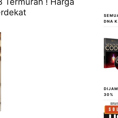
8 Termurah ! Harga
erdekat
SEMUA
DNA 
DIJAM
30%