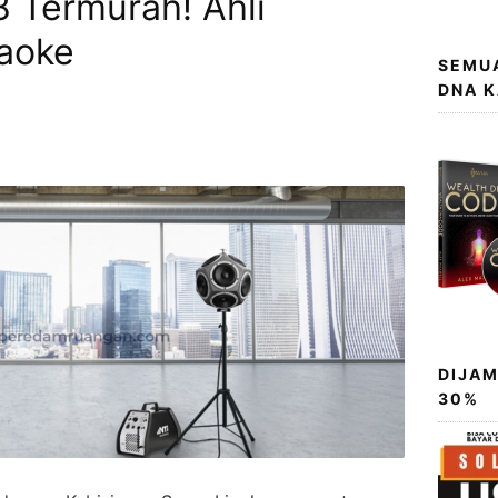
 Termurah! Ahli
aoke
SEMUA
DNA 
DIJAM
30%