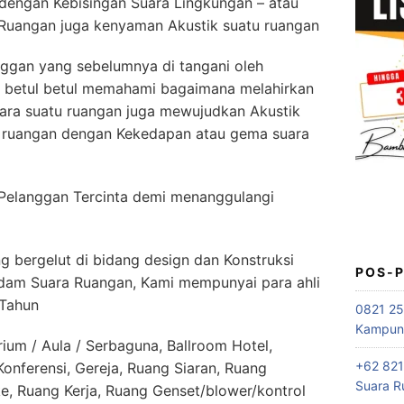
dengan Kebisingan Suara Lingkungan – atau
Ruangan juga kenyaman Akustik suatu ruangan
ggan yang sebelumnya di tangani oleh
k betul betul memahami bagaimana melahirkan
ara suatu ruangan juga mewujudkan Akustik
i ruangan dengan Kekedapan atau gema suara
Pelanggan Tercinta demi menanggulangi
 bergelut di bidang design dan Konstruksi
POS-
edam Suara Ruangan, Kami mempunyai para ahli
 Tahun
0821 25
Kampung
ium / Aula / Serbaguna, Ballroom Hotel,
+62 821
nferensi, Gereja, Ruang Siaran, Ruang
Suara R
e, Ruang Kerja, Ruang Genset/blower/kontrol