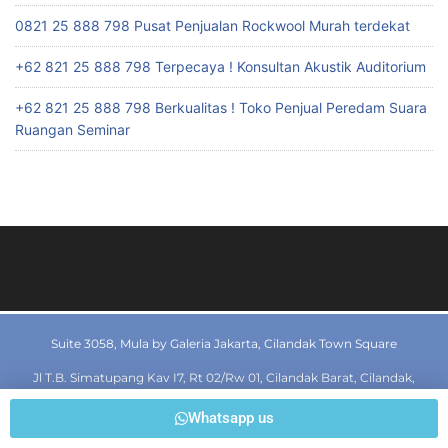
0821 25 888 798 Pusat Penjualan Rockwool Murah terdekat
+62 821 25 888 798 Terpecaya ! Konsultan Akustik Auditorium
+62 821 25 888 798 Berkualitas ! Toko Penjual Peredam Suara
Ruangan Seminar
Suite 3058, Mula by Galeria Jakarta, Cilandak Town Square
Jl T.B. Simatupang Kav I7, Rt 02/Rw 01, Cilandak Barat, Cilandak,
Jakarta Selatan, Jakarta 12430, Indonesia
Whatsapp us