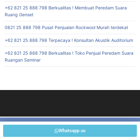
+62 821 25 888 798 Berkualitas ! Membuat Peredam Suara
Ruang Genset
0821 25 888 798 Pusat Penjualan Rockwool Murah terdekat
+62 821 25 888 798 Terpecaya ! Konsultan Akustik Auditorium
+62 821 25 888 798 Berkualitas ! Toko Penjual Peredam Suara
Ruangan Seminar
Suite 3058, Mula by Galeria Jakarta, Cilandak Town Square
Whatsapp us
Jl T.B. Simatupang Kav I7, Rt 02/Rw 01, Cilandak Barat, Cilandak,