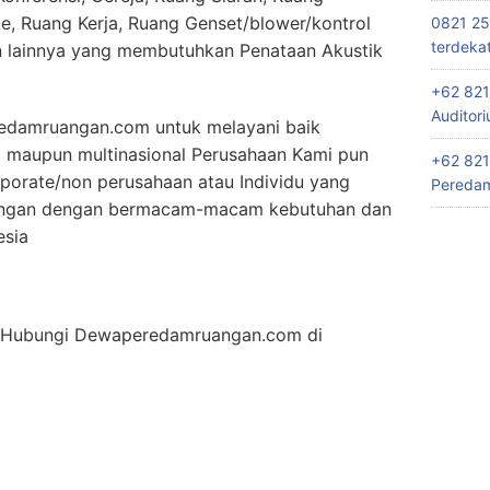
e, Ruang Kerja, Ruang Genset/blower/kontrol
0821 25
terdeka
lainnya yang membutuhkan Penataan Akustik
+62 821
Auditor
edamruangan.com untuk melayani baik
l maupun multinasional Perusahaan Kami pun
+62 821
porate/non perusahaan atau Individu yang
Peredam
uangan dengan bermacam-macam kebutuhan dan
esia
an Hubungi Dewaperedamruangan.com di