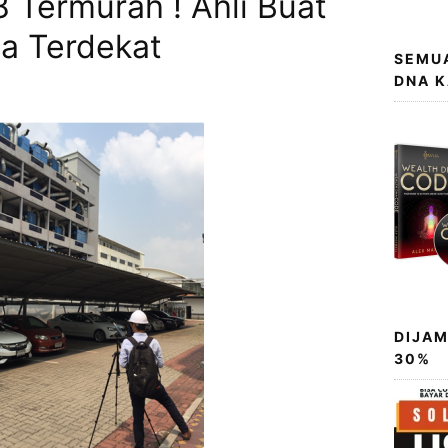
 Termurah ! Ahli Buat
ea Terdekat
SEMUA
DNA 
DIJAM
30%