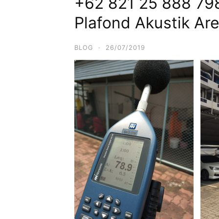
+62 821 25 888 798
Plafond Akustik Ar
BLOG
·
26/07/2019