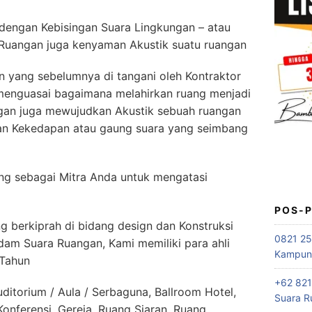
dengan Kebisingan Suara Lingkungan – atau
Ruangan juga kenyaman Akustik suatu ruangan
 yang sebelumnya di tangani oleh Kontraktor
menguasai bagaimana melahirkan ruang menjadi
gan juga mewujudkan Akustik sebuah ruangan
an Kekedapan atau gaung suara yang seimbang
 sebagai Mitra Anda untuk mengatasi
POS-
 berkiprah di bidang design dan Konstruksi
0821 25
dam Suara Ruangan, Kami memiliki para ahli
Kampung
 Tahun
+62 821
itorium / Aula / Serbaguna, Ballroom Hotel,
Suara R
nferensi, Gereja, Ruang Siaran, Ruang