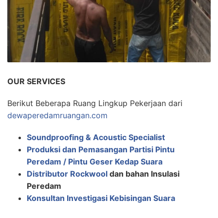
OUR SERVICES
Berikut Beberapa Ruang Lingkup Pekerjaan dari
dewaperedamruangan.com
Soundproofing & Acoustic Specialist
Produksi dan Pemasangan Partisi Pintu
Peredam / Pintu Geser Kedap Suara
Distributor Rockwool
dan bahan Insulasi
Peredam
Konsultan Investigasi Kebisingan Suara