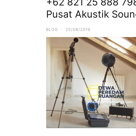
+62 821 25 888 798 
Pusat Akustik Soun
BLOG
·
25/08/2019