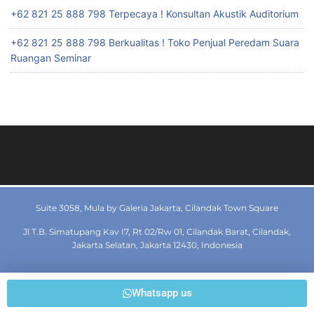
+62 821 25 888 798 Terpecaya ! Konsultan Akustik Auditorium
+62 821 25 888 798 Berkualitas ! Toko Penjual Peredam Suara
Ruangan Seminar
Suite 3058, Mula by Galeria Jakarta, Cilandak Town Square
Jl T.B. Simatupang Kav I7, Rt 02/Rw 01, Cilandak Barat, Cilandak,
Jakarta Selatan, Jakarta 12430, Indonesia
Whatsapp us
© 2019 dewaperedamruangan.com All rights reserved