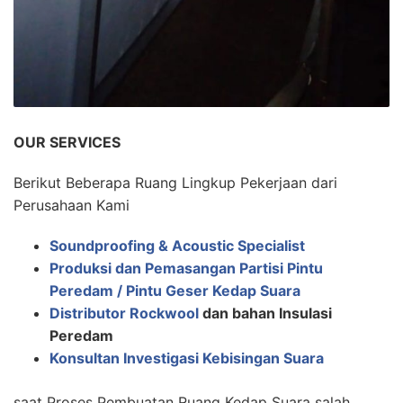
OUR SERVICES
Berikut Beberapa Ruang Lingkup Pekerjaan dari
Perusahaan Kami
Soundproofing & Acoustic Specialist
Produksi dan Pemasangan Partisi Pintu
Peredam / Pintu Geser Kedap Suara
Distributor Rockwool
dan bahan Insulasi
Peredam
Konsultan Investigasi Kebisingan Suara
saat Proses Pembuatan Ruang Kedap Suara salah