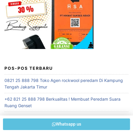
POS-POS TERBARU
0821 25 888 798 Toko Agen rockwool peredam Di Kampung
Tengah Jakarta Timur
+62 821 25 888 798 Berkualitas ! Membuat Peredam Suara
Ruang Genset
0821 25 888 798 Pusat Penjualan Rockwool Murah terdekat
Whatsapp us
+62 821 25 888 798 Terpecaya ! Konsultan Akustik Auditorium