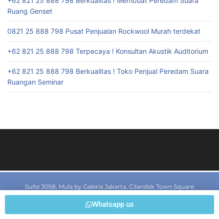
+62 821 25 888 798 Berkualitas ! Membuat Peredam Suara
Ruang Genset
0821 25 888 798 Pusat Penjualan Rockwool Murah terdekat
+62 821 25 888 798 Terpecaya ! Konsultan Akustik Auditorium
+62 821 25 888 798 Berkualitas ! Toko Penjual Peredam Suara
Ruangan Seminar
Suite 3058, Mula by Galeria Jakarta, Cilandak Town Square
Jl T.B. Simatupang Kav I7, Rt 02/Rw 01, Cilandak Barat, Cilandak,
Whatsapp us
Jakarta Selatan, Jakarta 12430, Indonesia