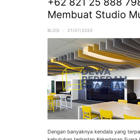
+62 821 25 888 798 
Membuat Studio M
BLOG
·
21/07/2020
Dengan banyaknya kendala yang terpau
kebutuhan terhadap Kekedapan Suara 