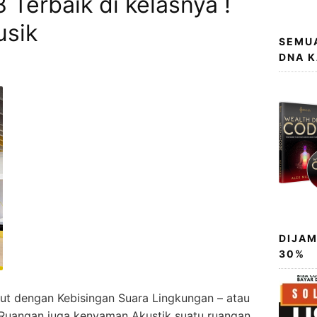
Terbaik di kelasnya !
usik
SEMUA
DNA 
DIJAM
30%
t dengan Kebisingan Suara Lingkungan – atau
Ruangan juga kenyaman Akustik suatu ruangan