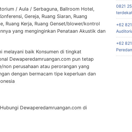
0821 25
orium / Aula / Serbaguna, Ballroom Hotel,
terdeka
nferensi, Gereja, Ruang Siaran, Ruang
e, Ruang Kerja, Ruang Genset/blower/kontrol
+62 821
innya yang menginginkan Penataan Akustik dan
Auditor
+62 821
Peredam
 melayani baik Konsumen di tingkat
ional Dewaperedamruangan.com pun tetap
e/non perusahaan atau perorangan yang
ngan dengan bermacam tipe keperluan dan
donesia
an Hubungi Dewaperedamruangan.com di