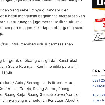
ggan yang sebelumnya di tangani oleh
etul betul menguasai bagaimana merealisasikan
ra suatu ruangan juga merealisasikan Akustik
di ruangan dengan Kekedapan atau gaung suara
ga
k/Ibu untuk memberi solusi permasalahan
 bergerak di bidang design dan Konstruksi
dam Suara Ruangan, Kami memiliki para ahli
POS-
5 Tahun
0821 25
orium / Aula / Serbaguna, Ballroom Hotel,
Kampung
nferensi, Gereja, Ruang Siaran, Ruang
e, Ruang Kerja, Ruang Genset/blower/kontrol
+62 821
lainnya yang memerlukan Penataan Akustik
Suara R