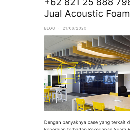
+62 821 25 888 798 
Jual Acoustic Foam
BLOG
·
21/06/2020
Dengan banyaknya case yang terkait d
keperluan terhadap Kekedapan Suara 