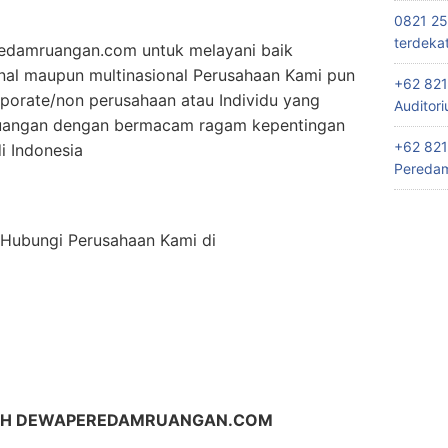
0821 25
terdeka
edamruangan.com untuk melayani baik
onal maupun multinasional Perusahaan Kami pun
+62 821
porate/non perusahaan atau Individu yang
Auditor
uangan dengan bermacam ragam kepentingan
+62 821
i Indonesia
Peredam
n Hubungi Perusahaan Kami di
LIH DEWAPEREDAMRUANGAN.COM