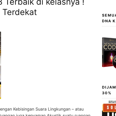
Terbaik di kelasnya !
 Terdekat
SEMUA
DNA 
DIJAM
30%
engan Kebisingan Suara Lingkungan – atau
Ruangan juga kenyaman Akustik suatu ruangan